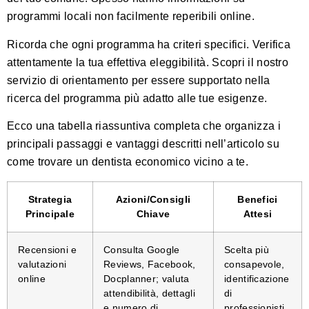
programmi locali non facilmente reperibili online.
Ricorda che ogni programma ha criteri specifici. Verifica
attentamente la tua effettiva eleggibilità.
Scopri il nostro
servizio di orientamento
per essere supportato nella
ricerca del programma più adatto alle tue esigenze.
Ecco una tabella riassuntiva completa che organizza i
principali passaggi e vantaggi descritti nell’articolo su
come trovare un dentista economico vicino a te.
Strategia
Azioni/Consigli
Benefici
Principale
Chiave
Attesi
Recensioni e
Consulta Google
Scelta più
valutazioni
Reviews, Facebook,
consapevole,
online
Docplanner; valuta
identificazione
attendibilità, dettagli
di
e numero di
professionisti