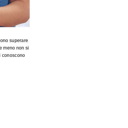
ssono superare
re meno non si
nti conoscono