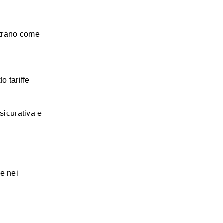
rano come
o tariffe
ssicurativa e
ne nei