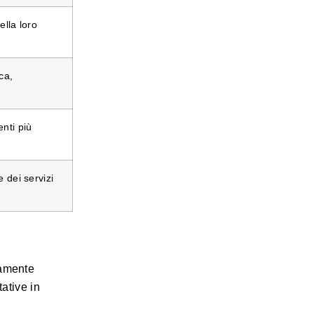
ella loro
ca,
enti più
 dei servizi
vamente
ative in