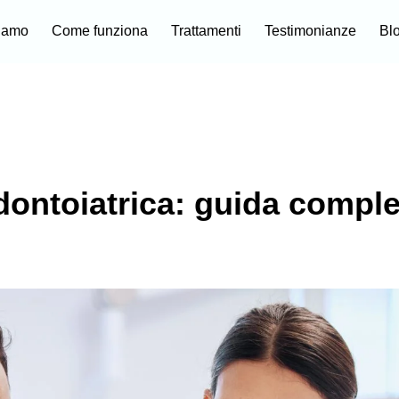
siamo
Come funziona
Trattamenti
Testimonianze
Bl
dontoiatrica: guida comple