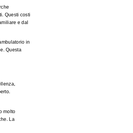
rche
i. Questi costi
amiliare e dal
 ambulatorio in
ne. Questa
ellenza,
erto.
to molto
che. La
.