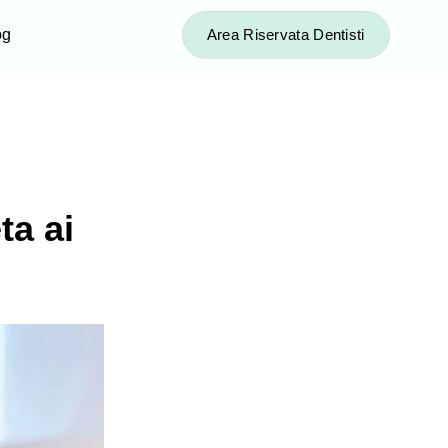
og
Area Riservata Dentisti
ta ai