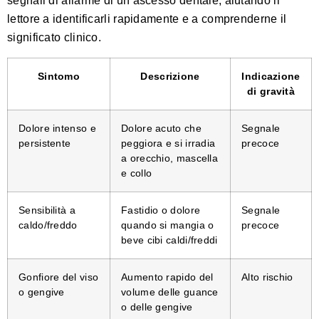
segnali di allarme di un ascesso dentale, aiutando il
lettore a identificarli rapidamente e a comprenderne il
significato clinico.
Sintomo
Descrizione
Indicazione
di gravità
Dolore intenso e
Dolore acuto che
Segnale
persistente
peggiora e si irradia
precoce
a orecchio, mascella
e collo
Sensibilità a
Fastidio o dolore
Segnale
caldo/freddo
quando si mangia o
precoce
beve cibi caldi/freddi
Gonfiore del viso
Aumento rapido del
Alto rischio
o gengive
volume delle guance
o delle gengive