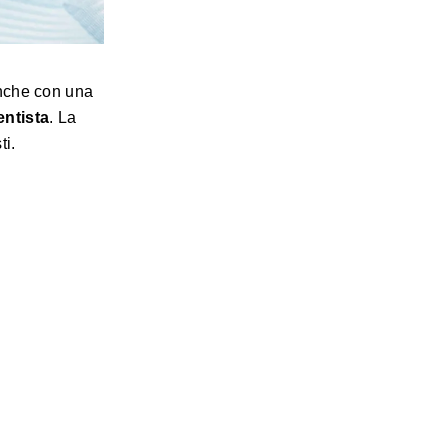
anche con una
entista
. La
ti.