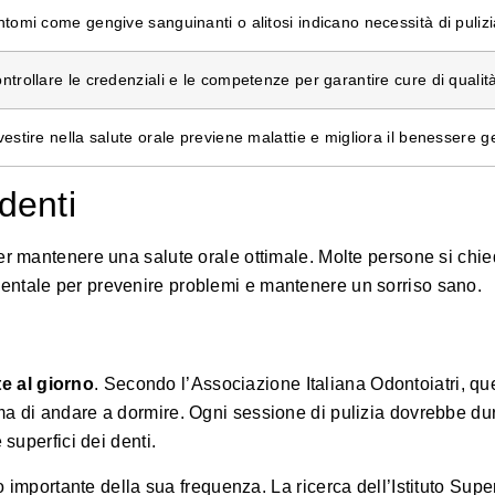
ntomi come gengive sanguinanti o alitosi indicano necessità di pulizi
ntrollare le credenziali e le competenze per garantire cure di qualit
vestire nella salute orale previene malattie e migliora il benessere g
denti
per mantenere una salute orale ottimale. Molte persone si chi
entale per prevenire problemi e mantenere un sorriso sano.
te al giorno
.
Secondo l’Associazione Italiana Odontoiatri
, qu
ima di andare a dormire. Ogni sessione di pulizia dovrebbe d
 superfici dei denti.
nto importante della sua frequenza.
La ricerca dell’Istituto Supe