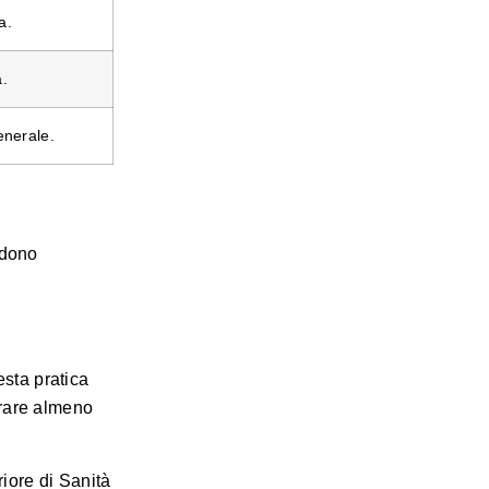
a.
à.
enerale.
edono
esta pratica
urare almeno
riore di Sanità