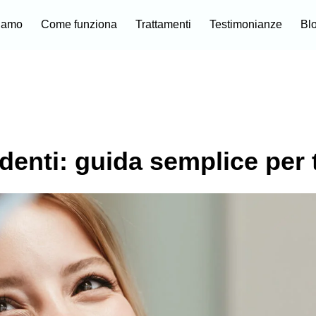
siamo
Come funziona
Trattamenti
Testimonianze
Bl
denti: guida semplice per t