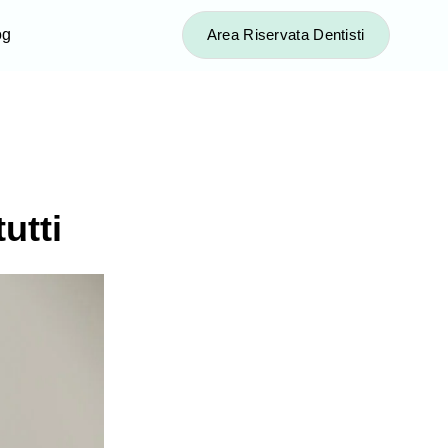
og
Area Riservata Dentisti
utti