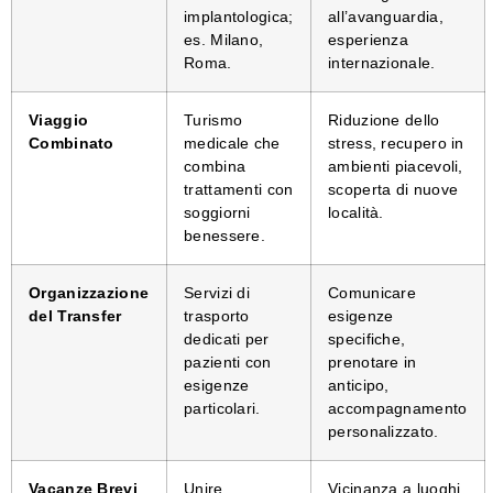
implantologica;
all’avanguardia,
es. Milano,
esperienza
Roma.
internazionale.
Viaggio
Turismo
Riduzione dello
Combinato
medicale che
stress, recupero in
combina
ambienti piacevoli,
trattamenti con
scoperta di nuove
soggiorni
località.
benessere.
Organizzazione
Servizi di
Comunicare
del Transfer
trasporto
esigenze
dedicati per
specifiche,
pazienti con
prenotare in
esigenze
anticipo,
particolari.
accompagnamento
personalizzato.
Vacanze Brevi
Unire
Vicinanza a luoghi